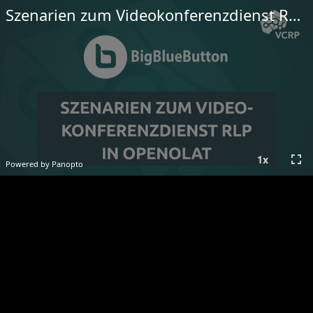
Szenarien zum Videokonferenzdienst RLP mit OpenOlat
fullscreen
1
x
Powered by Panopto