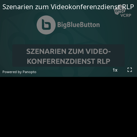
Szenarien zum Videokonferenzdienst RLP
fullscreen
1
x
Powered by Panopto