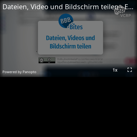
Dateien, Video und Bildschirm teilen - Einleitung
fullscreen
1
x
Powered by Panopto