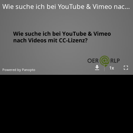
Wie suche ich bei YouTube & Vimeo nach Videos mit CC-Lizenzen
get_app
fullscreen
1
x
Powered by Panopto